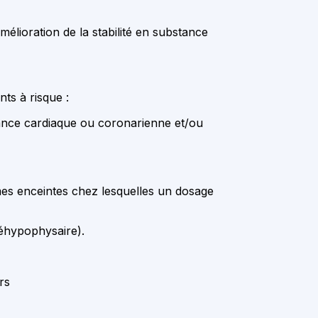
élioration de la stabilité en substance
ts à risque :
isance cardiaque ou coronarienne et/ou
mmes enceintes chez lesquelles un dosage
téhypophysaire).
rs