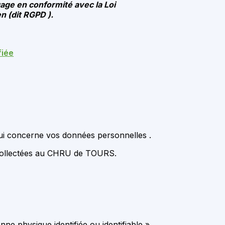
age en conformité avec la Loi
n (dit RGPD ).
fiée
qui concerne vos données personnelles .
s collectées au CHRU de TOURS.
e physique identifiée ou identifiable ».