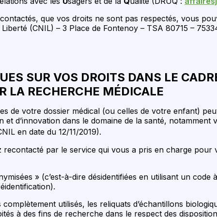
elations avec les
U
sagers et de la
Q
ualité (DRUQ :
affaires
r contactés, que vos droits ne sont pas respectés, vous po
t Liberté (CNIL) – 3 Place de Fontenoy – TSA 80715 – 75
ES SUR VOS DROITS DANS LE CADRE 
R LA RECHERCHE MÉDICALE
ées de votre dossier médical (ou celles de votre enfant) p
on et d’innovation dans le domaine de la santé, notamment 
CNIL en date du 12/11/2019).
z recontacté par le service qui vous a pris en charge pour
misées » (c’est-à-dire désidentifiées en utilisant un code
identification).
 complètement utilisés, les reliquats d’échantillons biologi
tés à des fins de recherche dans le respect des dispositions