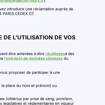
juridiques@chu-tours.fr
).
uvez introduire une réclamation auprès de
334 PARIS CEDEX 07.
DE L’UTILISATION DE VOS
euvent être amenées à être
réutilisées
à des
via
l’entrepôt de données cliniques
du
 vous proposer de participer à une
 à la place du nom et prénom) ou
ques (obtenus par prise de sang, ponction,
 législatives et réglementaires en vigueur