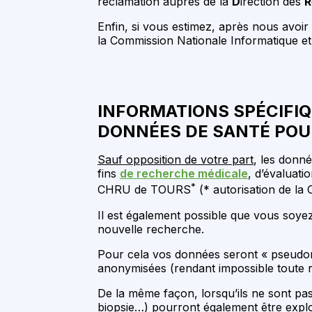
réclamation auprès de la
D
irection des
R
Enfin, si vous estimez, après nous avoi
la Commission Nationale Informatique e
INFORMATIONS SPÉCIFIQU
DONNÉES DE SANTÉ POU
Sauf opposition de votre part
, les donn
fins
de recherche médicale
, d’évaluati
*
CHRU de TOURS
(* autorisation de la 
Il est également possible que vous soye
nouvelle recherche.
Pour cela vos données seront « pseudony
anonymisées (rendant impossible toute ré
De la même façon, lorsqu’ils ne sont pas
biopsie…) pourront également être exploi