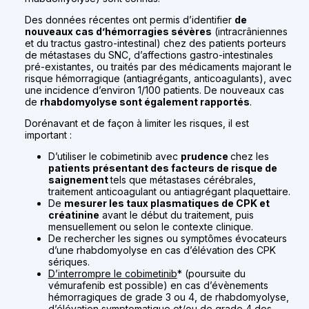
Des données récentes ont permis d’identifier
de
nouveaux cas d’hémorragies sévères
(intracrâniennes
et du tractus gastro-intestinal) chez des patients porteurs
de métastases du SNC, d’affections gastro-intestinales
pré-existantes, ou traités par des médicaments majorant le
risque hémorragique (antiagrégants, anticoagulants), avec
une incidence d’environ 1/100 patients. De nouveaux cas
de
rhabdomyolyse sont également rapportés
.
Dorénavant et de façon à limiter les risques, il est
important :
D’utiliser le cobimetinib avec
prudence
chez les
patients présentant des facteurs de risque de
saignement
tels que métastases cérébrales,
traitement anticoagulant ou antiagrégant plaquettaire.
De
mesurer les taux plasmatiques de CPK et
créatinine
avant le début du traitement, puis
mensuellement ou selon le contexte clinique.
De rechercher les signes ou symptômes évocateurs
d’une rhabdomyolyse en cas d’élévation des CPK
sériques.
D’interrompre le cobimetinib
* (poursuite du
vémurafenib est possible) en cas d’évènements
hémorragiques de grade 3 ou 4, de rhabdomyolyse,
d’élévation symptomatique et/ou de grade 4 des