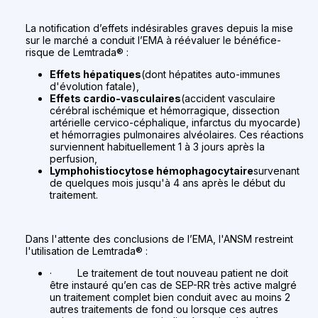
La notification d’effets indésirables graves depuis la mise
sur le marché a conduit l’EMA à réévaluer le bénéfice-
risque de Lemtrada® :
Effets hépatiques
(dont hépatites auto-immunes
d'évolution fatale),
Effets cardio-vasculaires
(accident vasculaire
cérébral ischémique et hémorragique, dissection
artérielle cervico-céphalique, infarctus du myocarde)
et hémorragies pulmonaires alvéolaires. Ces réactions
surviennent habituellement 1 à 3 jours après la
perfusion,
Lymphohistiocytose hémophagocytaire
survenant
de quelques mois jusqu'à 4 ans après le début du
traitement.
Dans l'attente des conclusions de l’EMA, l'ANSM restreint
l'utilisation de Lemtrada® :
· Le traitement de tout nouveau patient ne doit
être instauré qu’en cas de SEP-RR très active malgré
un traitement complet bien conduit avec au moins 2
autres traitements de fond ou lorsque ces autres