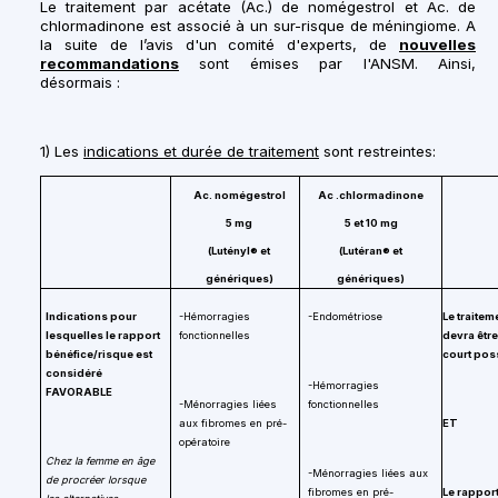
Le traitement par acétate (Ac.) de nomégestrol et Ac. de
chlormadinone est associé à un sur-risque de méningiome. A
la suite de l’avis d'un comité d'experts, de
nouvelles
recommandations
sont émises par l'ANSM. Ainsi,
désormais :
1) Les
indications et durée de traitement
sont restreintes:
Ac. nomégestrol
Ac .chlormadinone
5 mg
5 et 10 mg
(Lutényl® et
(Lutéran® et
génériques)
génériques)
Indications pour
-Hémorragies
-Endométriose
Le traitem
lesquelles le rapport
fonctionnelles
devra être
bénéfice/risque est
court pos
considéré
-Hémorragies
FAVORABLE
-Ménorragies liées
fonctionnelles
aux fibromes en pré-
ET
opératoire
Chez la femme en âge
-Ménorragies liées aux
de procréer lorsque
fibromes en pré-
Le rappor