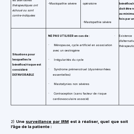
les alternatives
-Mastopathie sévère
opératoire
bénéfice/
thérapeutiques ont
doit être 
échoué ou sont
au minim
contre-indiquées
fois par a
-Mastopathie sévère
NE PAS UTILISER en cas de :
Existence
·
d’alternati
·
Ménopause, cycle artificiel en association
thérapeuti
avec un oestrogène
Situations pour
·
lesquelles le
Irrégularités du cycle
bénéfice/risque est
·
Syndrome prémenstruel (dysménorrhées
considéré
DEFAVORABLE
essentielles)
·
Mastodynies non sévères
·
Contraception (sans facteur de risque
cardiovasculaire associé)
2)
Une
surveillance par IRM
est à réaliser, quel que soit
l’âge de la patiente :