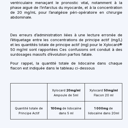
ventriculaire menaçant le pronostic vital, notamment à la
phase aiguë de l’infarctus du myocarde, et à la concentration
de
20 mg/mL
pour l’analgésie péri-opératoire en chirurgie
abdominale.
Des erreurs d’administration liées à une lecture erronée de
l’étiquetage entre les concentrations de principe actif (mg/L)
et les quantités totale de principe actif (mg) pour le Xylocard®
50 mg/ml sont rapportées Ces confusions ont conduit à des
surdosages massifs d’évolution parfois fatale.
Pour rappel, la quantité totale de lidocaïne dans chaque
flacon est indiquée dans le tableau ci-dessous
Xylocard
20mg/ml
Xylocard
50mg/ml
Ampoule de 5ml
Flacon 20 ml
Quantité totale de
100mg
de lidocaïne
1 000mg
de
Principe Actif
dans 5 ml
lidocaïne dans 20ml