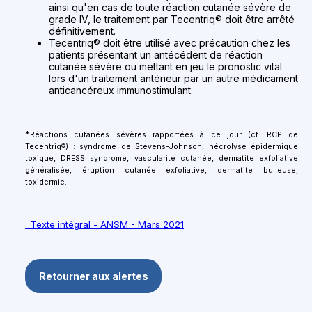
ainsi qu'en cas de toute réaction cutanée sévère de
grade IV, le traitement par Tecentriq® doit être arrêté
définitivement.
Tecentriq® doit être utilisé avec précaution chez les
patients présentant un antécédent de réaction
cutanée sévère ou mettant en jeu le pronostic vital
lors d'un traitement antérieur par un autre médicament
anticancéreux immunostimulant.
*
Réactions cutanées sévères rapportées
à ce jour (cf. RCP de
Tecentriq®)
: syndrome de Stevens-Johnson, nécrolyse épidermique
toxique, DRESS syndrome, vascularite cutanée, dermatite exfoliative
généralisée,
éruption cutanée exfoliative,
dermatite bulleuse,
toxidermie
.
Texte intégral - ANSM - Mars 2021
Retourner aux alertes