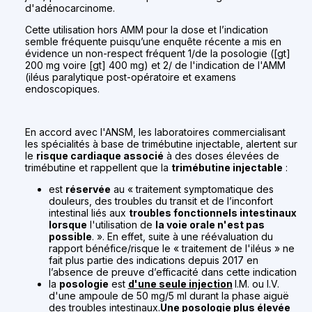
d'adénocarcinome.
Cette utilisation hors AMM pour la dose et l’indication
semble fréquente puisqu’une enquête récente a mis en
évidence un non-respect fréquent 1/de la posologie ([gt]
200 mg voire [gt] 400 mg) et 2/ de l'indication de l'AMM
(iléus paralytique post-opératoire et examens
endoscopiques.
En accord avec l'ANSM, les laboratoires commercialisant
les spécialités à base de trimébutine injectable, alertent sur
le
risque cardiaque associé
à des doses élevées de
trimébutine et rappellent que la
trimébutine injectable
:
est
réservée
au « traitement symptomatique des
douleurs, des troubles du transit et de l’inconfort
intestinal liés aux
troubles fonctionnels intestinaux
lorsque
l'utilisation de
la voie orale n'est pas
possible
. ». En effet, suite à une réévaluation du
rapport bénéfice/risque le « traitement de l'iléus » ne
fait plus partie des indications depuis 2017 en
l’absence de preuve d’efficacité dans cette indication
la
posologie
est
d'une seule injection
I.M. ou I.V.
d'une ampoule de 50 mg/5 ml durant la phase aiguë
des troubles intestinaux.
Une posologie plus élevée