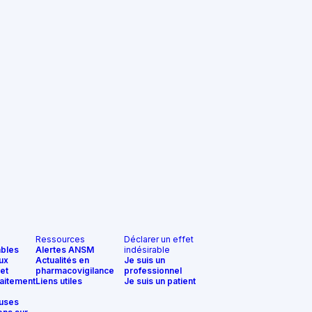
Ressources
Déclarer un effet
ables
Alertes ANSM
indésirable
ux
Actualités en
Je suis un
et
pharmacovigilance
professionnel
aitement
Liens utiles
Je suis un patient
uses