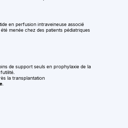
de en perfusion intraveineuse associé
 été menée chez des patients pédiatriques
oins de support seuls en prophylaxie de la
tilité.
rès la transplantation
ue
.