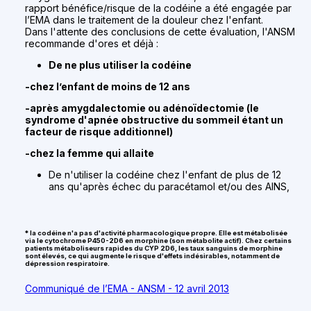
rapport bénéfice/risque de la codéine a été engagée par
l’EMA dans le traitement de la douleur chez l'enfant.
Dans l'attente des conclusions de cette évaluation, l'ANSM
recommande d'ores et déjà :
De ne plus utiliser la codéine
-chez l’enfant de moins de 12 ans
-après amygdalectomie ou adénoïdectomie (le
syndrome d'apnée obstructive du sommeil étant un
facteur de risque additionnel)
-chez la femme qui allaite
De n'utiliser la codéine chez l'enfant de plus de 12
ans qu'après échec du paracétamol et/ou des AINS,
* la codéine n'a pas d'activité pharmacologique propre. Elle est métabolisée
via le cytochrome P450-2D6 en morphine (son métabolite actif). Chez certains
patients métaboliseurs rapides du CYP 2D6, les taux sanguins de morphine
sont élevés, ce qui augmente le risque d'effets indésirables, notamment de
dépression respiratoire.
Communiqué de l’EMA - ANSM - 12 avril 2013