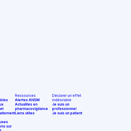
Ressources
Déclarer un effet
ables
Alertes ANSM
indésirable
ux
Actualités en
Je suis un
et
pharmacovigilance
professionnel
aitement
Liens utiles
Je suis un patient
uses
ons sur
t